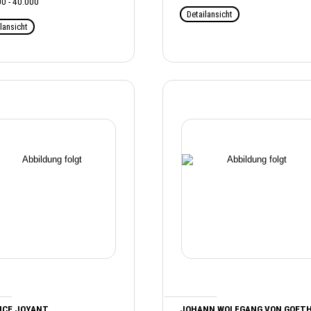
0 - 40.000
Detailansicht
lansicht
ICE JOYANT
JOHANN WOLFGANG VON GOET