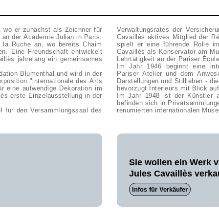
 wo er zunächst als Zeichner für
Verwaltungsrates der Versicheru
s an der Academie Julian in Paris.
Cavaillès aktives Mitglied der 
el la Ruche an, wo bereits Chaim
spielt er eine führende Rolle 
n. Eine Freundschaft entwickelt
Cavaillès als Konservator am Mu
illès jahrelang ein gemeinsames
Lehrtätigkeit an der Pariser Écol
Im Jahr 1946 beginnt eine inte
dation Blumenthal und wird in der
Pariser Atelier und dem Anwese
xposition "internationale des Arts
Darstellungen und Stillleben - d
für eine aufwendige Dekoration im
bevorzugt Interieurs mit Blick au
ès erste Einzelausstellung in der
Im Jahr 1948 ist der Künstler a
befinden sich in Privatsammlunge
eel für den Versammlungssaal des
renumierten internationalen Muse
Sie wollen ein Werk 
Jules Cavaillès verk
Infos für Verkäufer