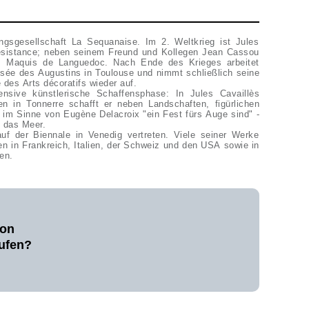
ngsgesellschaft La Sequanaise. Im 2. Weltkrieg ist Jules
Résistance; neben seinem Freund und Kollegen Jean Cassou
im Maquis de Languedoc. Nach Ende des Krieges arbeitet
sée des Augustins in Toulouse und nimmt schließlich seine
e des Arts décoratifs wieder auf.
nsive künstlerische Schaffensphase: In Jules Cavaillès
n in Tonnerre schafft er neben Landschaften, figürlichen
ie im Sinne von Eugène Delacroix "ein Fest fürs Auge sind" -
f das Meer.
uf der Biennale in Venedig vertreten. Viele seiner Werke
n in Frankreich, Italien, der Schweiz und den USA sowie in
en.
von
aufen?