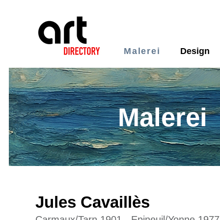
Malerei
Design
Malerei
Jules Cavaillès
Carmaux/Tarn 1901 - Epineuil/Yonne 1977