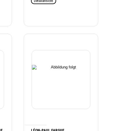
Detailansicht
HE
LÉON-PAUL FARGUE