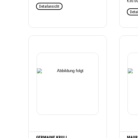
€30.00
Detailansicht
Detai
GERMAINE KRULL
MAUR